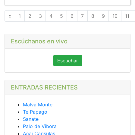
Anterior
«
1
2
3
4
5
6
7
8
9
10
11
Escúchanos en vivo
Escuchar
ENTRADAS RECIENTES
Malva Monte
Te Papago
Sanate
Palo de Vibora
Acai Capsulas