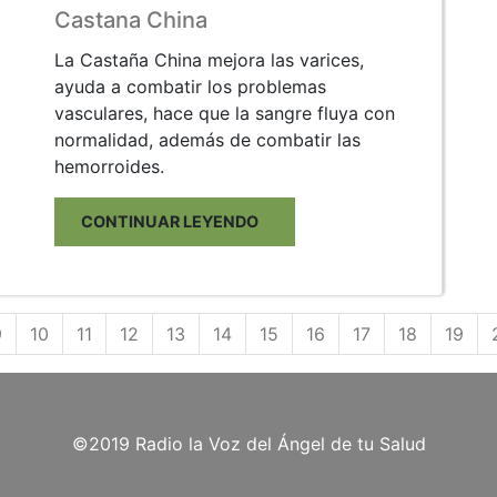
Castana China
La Castaña China mejora las varices,
ayuda a combatir los problemas
vasculares, hace que la sangre fluya con
normalidad, además de combatir las
hemorroides.
CONTINUAR LEYENDO
9
10
11
12
13
14
15
16
17
18
19
©2019 Radio la Voz del Ángel de tu Salud