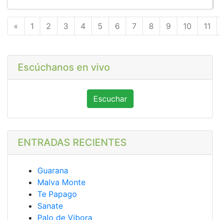
Anterior
«
1
2
3
4
5
6
7
8
9
10
11
Escúchanos en vivo
Escuchar
ENTRADAS RECIENTES
Guarana
Malva Monte
Te Papago
Sanate
Palo de Vibora