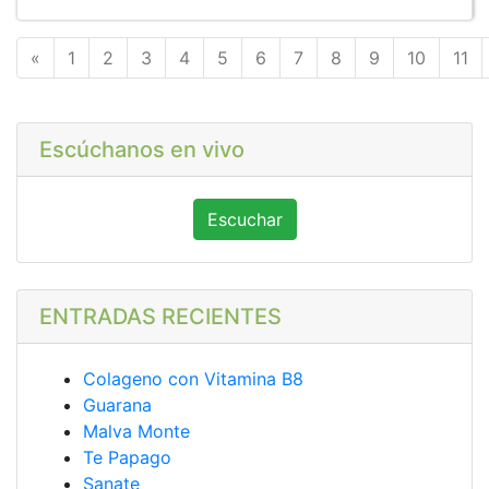
Anterior
«
1
2
3
4
5
6
7
8
9
10
11
Escúchanos en vivo
Escuchar
ENTRADAS RECIENTES
Colageno con Vitamina B8
Guarana
Malva Monte
Te Papago
Sanate