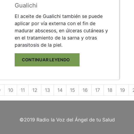
Gualichi
El aceite de Gualichi también se puede
aplicar por vía externa con el fin de
madurar abscesos, en úlceras cutáneas y
en el tratamiento de la sarna y otras
parasitosis de la piel.
CONTINUAR LEYENDO
9
10
11
12
13
14
15
16
17
18
19
©2019 Radio la Voz del Ángel de tu Salud