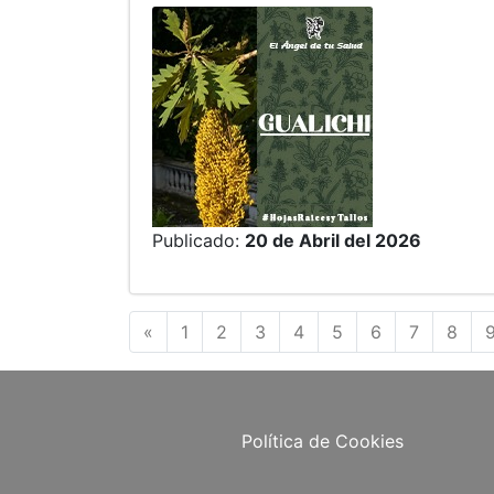
Publicado:
20 de Abril del 2026
Anterior
«
1
2
3
4
5
6
7
8
Política de Cookies