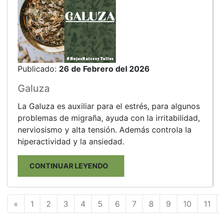
Publicado:
26 de Febrero del 2026
Galuza
La Galuza es auxiliar para el estrés, para algunos
problemas de migraña, ayuda con la irritabilidad,
nerviosismo y alta tensión. Además controla la
hiperactividad y la ansiedad.
CONTINUAR LEYENDO
Anterior
«
1
2
3
4
5
6
7
8
9
10
11