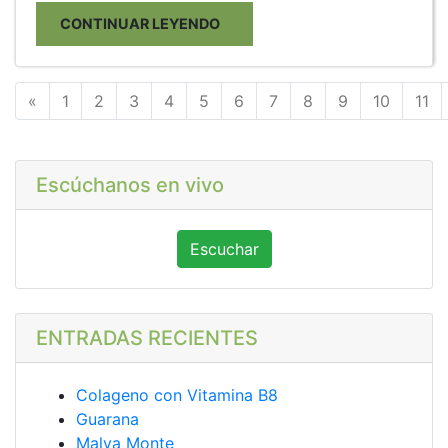
CONTINUAR LEYENDO
Anterior
«
1
2
3
4
5
6
7
8
9
10
11
Escúchanos en vivo
Escuchar
ENTRADAS RECIENTES
Colageno con Vitamina B8
Guarana
Malva Monte