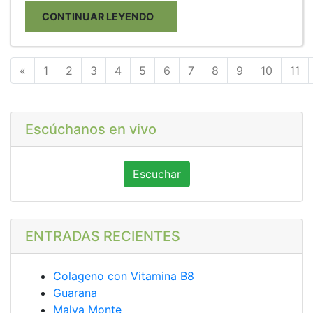
CONTINUAR LEYENDO
Anterior
«
1
2
3
4
5
6
7
8
9
10
11
Escúchanos en vivo
Escuchar
ENTRADAS RECIENTES
Colageno con Vitamina B8
Guarana
Malva Monte