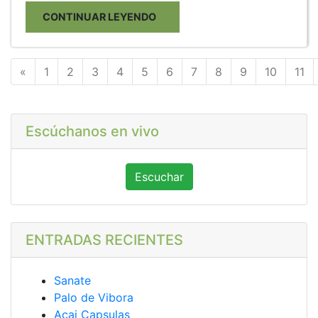
CONTINUAR LEYENDO
Anterior
«
1
2
3
4
5
6
7
8
9
10
11
Escúchanos en vivo
Escuchar
ENTRADAS RECIENTES
Sanate
Palo de Vibora
Acai Capsulas