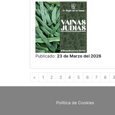
Publicado:
23 de Marzo del 2026
Anterior
«
1
2
3
4
5
6
7
8
Política de Cookies