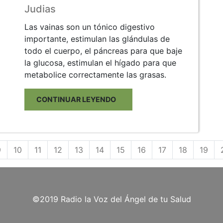
Judias
Las vainas son un tónico digestivo
importante, estimulan las glándulas de
todo el cuerpo, el páncreas para que baje
la glucosa, estimulan el hígado para que
metabolice correctamente las grasas.
CONTINUAR LEYENDO
9
10
11
12
13
14
15
16
17
18
19
©2019 Radio la Voz del Ángel de tu Salud