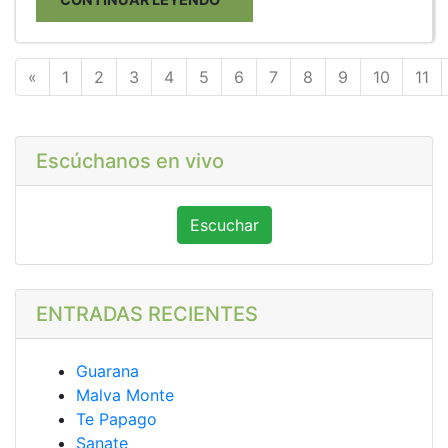
Anterior
«
1
2
3
4
5
6
7
8
9
10
11
Escúchanos en vivo
Escuchar
ENTRADAS RECIENTES
Guarana
Malva Monte
Te Papago
Sanate