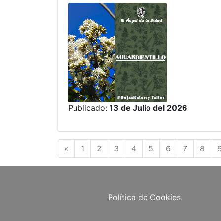
Publicado:
13 de Julio del 2026
Anterior
«
1
2
3
4
5
6
7
8
Política de Cookies