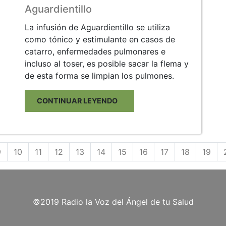
Aguardientillo
La infusión de Aguardientillo se utiliza
como tónico y estimulante en casos de
catarro, enfermedades pulmonares e
incluso al toser, es posible sacar la flema y
de esta forma se limpian los pulmones.
CONTINUAR LEYENDO
9
10
11
12
13
14
15
16
17
18
19
©2019 Radio la Voz del Ángel de tu Salud