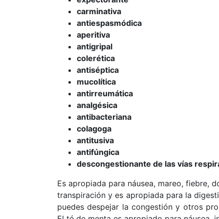
carminativa
antiespasmódica
aperitiva
antigripal
colerética
antiséptica
mucolítica
antirreumática
analgésica
antibacteriana
colagoga
antitusiva
antifúngica
descongestionante de las vías respir
Es apropiada para náusea, mareo, fiebre, do
transpiración y es apropiada para la digest
puedes despejar la congestión y otros pro
El té de menta es apropiado para náusea, i