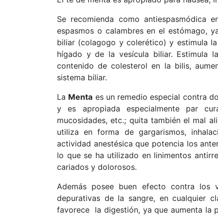
Se recomienda como antiespasmódica en c
espasmos o calambres en el estómago, ya 
biliar (colagogo y colerético) y estimula l
hígado y de la vesícula biliar. Estimula l
contenido de colesterol en la bilis, aumen
sistema biliar.
La
Menta
es un remedio especial contra dol
y es apropiada especialmente par cura
mucosidades, etc.; quita también el mal ali
utiliza en forma de gargarismos, inhala
actividad anestésica que potencia los anter
lo que se ha utilizado en linimentos antir
cariados y dolorosos.
Además posee buen efecto contra los v
depurativas de la sangre, en cualquier 
favorece la digestión, ya que aumenta la p