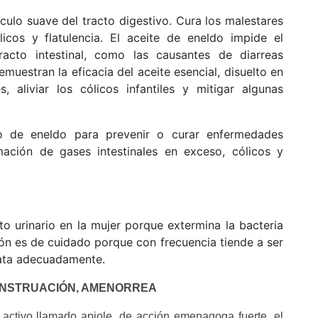
culo suave del tracto digestivo. Cura los malestares
licos y flatulencia. El aceite de eneldo impide el
racto intestinal, como las causantes de diarreas
muestran la eficacia del aceite esencial, disuelto en
s, aliviar los cólicos infantiles y mitigar algunas
o de eneldo para prevenir o curar enfermedades
rmación de gases intestinales en exceso, cólicos y
to urinario en la mujer porque extermina la bacteria
ción es de cuidado porque con frecuencia tiende a ser
rata adecuadamente.
NSTRUACIÓN, AMENORREA
activo llamado apiole, de acción emenagoga fuerte, el