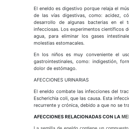
El eneldo es digestivo porque relaja el mús
de las vías digestivas, como: acidez, có
desarrollo de algunas bacterias en el t
infecciosas.
Los experimentos científicos de
agua, para eliminar los gases intestinale
molestias estomacales.
En los niños es muy conveniente el us
gastrointestinales, como: indigestión, fo
dolor de estómago.
AFECCIONES
URINARIAS
El eneldo combate las infecciones del trac
Escherichia coli, que las causa. Esta infec
recurrente y crónica, debido a que no se t
AFECCIONES RELACIONADAS CON LA
ME
La semilla de eneldo contiene un compuesto 